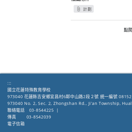
計劃
另開新視窗
點
:::
國立花蓮特殊教育學校
973040 花蓮縣吉安鄉宜昌村6鄰中山路2段２號 統一編號 08152
973040 No. 2, Sec. 2, Zhongshan Rd., Ji’an Township, Hua
聯絡電話
03-8544225
|
傳真
03-8542039
電子信箱