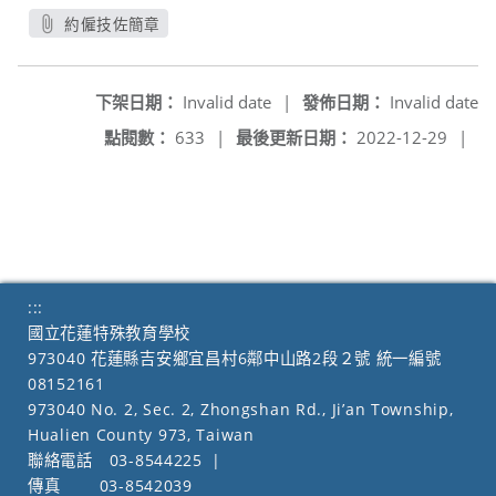
約僱技佐簡章
另開新視窗
下架日期：
Invalid date
|
發佈日期：
Invalid date
點閱數：
633
|
最後更新日期：
2022-12-29
|
:::
國立花蓮特殊教育學校
973040 花蓮縣吉安鄉宜昌村6鄰中山路2段２號 統一編號
08152161
973040 No. 2, Sec. 2, Zhongshan Rd., Ji’an Township,
Hualien County 973, Taiwan
聯絡電話
03-8544225
|
傳真
03-8542039