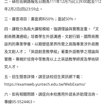
二、碩在班網路報名日期為111年12月7日(三)9:00起至112
年2月2日(四)23:59止。
三、審查項目：書面資料50％；面試50％。
四、課程分為兩大課程模組，強調理論與實務並重。「文
創商務溝通組」培養學生外語溝通、文創行銷、國際商務
談判的專業學養，以期塑造業界所需之高階專業涉外商務
及文創人才；「英語創意教學組」著重外語教學之理論與
實務，專精於培育中等教育以上之英語教學師資及學術研
究人才。
五、招生簡章詳情，請至該校招生資訊網下載：
https://examweb.yuntech.edu.tw/WebExams/
六、如有相關問題，請逕向本校應用外語系許助理洽詢，
專線05-5524463。