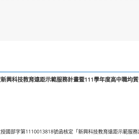
度新興科技教育遠距示範服務計畫暨111學年度高中職均質
臺教授國部字第1110013818號函核定「新興科技教育遠距示範服