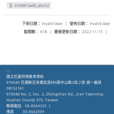
0158913a00_attch2
另開新視窗
下架日期：
Invalid date
|
發佈日期：
Invalid date
點閱數：
618
|
最後更新日期：
2022-11-15
|
:::
國立花蓮特殊教育學校
973040 花蓮縣吉安鄉宜昌村6鄰中山路2段２號 統一編號
08152161
973040 No. 2, Sec. 2, Zhongshan Rd., Ji’an Township,
Hualien County 973, Taiwan
聯絡電話
03-8544225
|
傳真
03-8542039