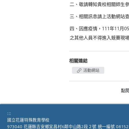
二、敬請轉知貴校相關師生
三、相關訊息請上活動網站
四、因應疫情，111年11
之其他人員不得進入競賽現
相關連結
活動網站
點
:::
國立花蓮特殊教育學校
973040 花蓮縣吉安鄉宜昌村6鄰中山路2段２號 統一編號 08152