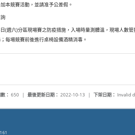
參加本競賽活動，並請准予公差假。
查詢
月05日(週六)分區現場賽之防疫措施，入場時量測體溫，現場人數
場；每場競賽前後進行桌椅設備酒精消毒。
閱數：
650
|
最後更新日期：
2022-10-13
|
下架日期：
Invalid d
161