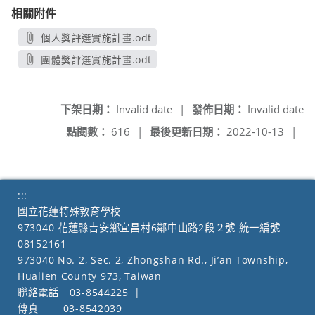
相關附件
個人獎評選實施計畫.odt
另開新視窗
團體獎評選實施計畫.odt
另開新視窗
下架日期：
Invalid date
|
發佈日期：
Invalid date
點閱數：
616
|
最後更新日期：
2022-10-13
|
:::
國立花蓮特殊教育學校
973040 花蓮縣吉安鄉宜昌村6鄰中山路2段２號 統一編號
08152161
973040 No. 2, Sec. 2, Zhongshan Rd., Ji’an Township,
Hualien County 973, Taiwan
聯絡電話
03-8544225
|
傳真
03-8542039