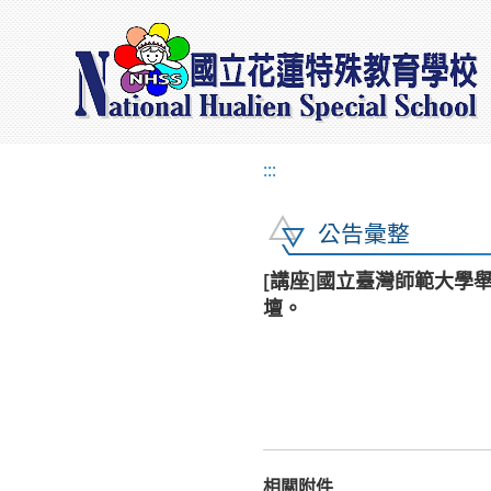
:::
公告彙整
[講座]國立臺灣師範大學舉辦「
壇。
相關附件