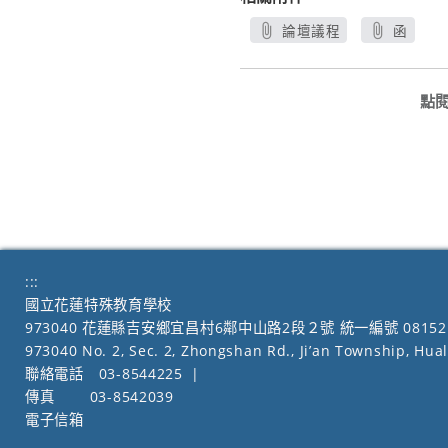
論壇議程
函
另開新視窗
另開新視
點
:::
國立花蓮特殊教育學校
973040 花蓮縣吉安鄉宜昌村6鄰中山路2段２號 統一編號 08152
973040 No. 2, Sec. 2, Zhongshan Rd., Ji’an Township, Hua
聯絡電話
03-8544225
|
傳真
03-8542039
電子信箱