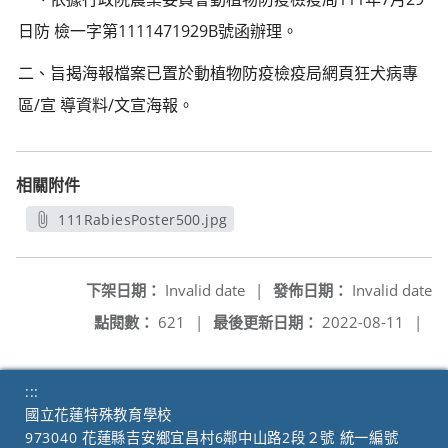
日防 檢一字第1111471929B號函辦理。
二、旨揭海報檔案已置於動植物防疫檢疫局網頁狂犬病專
區/宣 導資料/文宣海報。
相關附件
111RabiesPoster500.jpg
另開新視窗
下架日期：
Invalid date
|
發佈日期：
Invalid date
點閱數：
621
|
最後更新日期：
2022-08-11
|
:::
國立花蓮特殊教育學校
973040 花蓮縣吉安鄉宜昌村6鄰中山路2段２號 統一編號