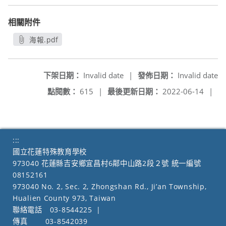
相關附件
海報.pdf
另開新視窗
下架日期：
Invalid date
|
發佈日期：
Invalid date
點閱數：
615
|
最後更新日期：
2022-06-14
|
:::
國立花蓮特殊教育學校
973040 花蓮縣吉安鄉宜昌村6鄰中山路2段２號 統一編號
08152161
973040 No. 2, Sec. 2, Zhongshan Rd., Ji’an Township,
Hualien County 973, Taiwan
聯絡電話
03-8544225
|
傳真
03-8542039