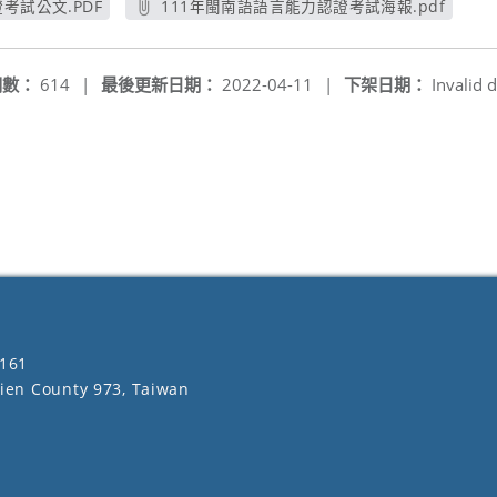
考試公文.PDF
111年閩南語語言能力認證考試海報.pdf
視窗
另開新視窗
閱數：
614
|
最後更新日期：
2022-04-11
|
下架日期：
Invalid d
161
lien County 973, Taiwan