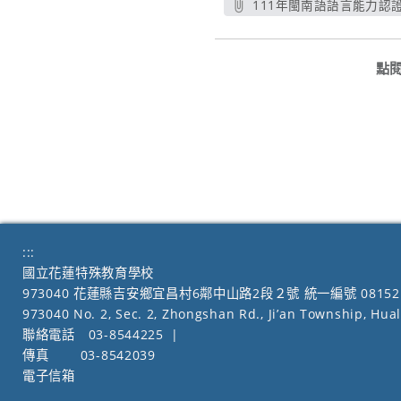
111年閩南語語言能力認證
另開新
點
:::
國立花蓮特殊教育學校
973040 花蓮縣吉安鄉宜昌村6鄰中山路2段２號 統一編號 08152
973040 No. 2, Sec. 2, Zhongshan Rd., Ji’an Township, Hua
聯絡電話
03-8544225
|
傳真
03-8542039
電子信箱