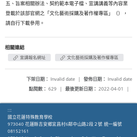
五、旨案相關辦法、契約範本電子檔、宣講講義等內容業
登載於該部官網之「文化藝術採購及著作權專區」（），
請自行下載參用。
相關連結
宣講報名網址
文化藝術採購及著作權專區
下架日期：
Invalid date
|
發佈日期：
Invalid date
點閱數：
629
|
最後更新日期：
2022-04-01
|
:::
國立花蓮特殊教育學校
973040 花蓮縣吉安鄉宜昌村6鄰中山路2段２號 統一編號
08152161