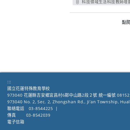
科技領域生活科技教師增能
另
點
:::
國立花蓮特殊教育學校
973040 花蓮縣吉安鄉宜昌村6鄰中山路2段２號 統一編號 08152
973040 No. 2, Sec. 2, Zhongshan Rd., Ji’an Township, Hua
聯絡電話
03-8544225
|
傳真
03-8542039
電子信箱