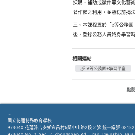
採購、補助或徵件等文化藝
著作權之利用，並熟稔前揭
三、本課程置於「e等公務園
後，登錄公務人員終身學習
相關連結
e等公務園+學習平臺
點
:::
國立花蓮特殊教育學校
973040 花蓮縣吉安鄉宜昌村6鄰中山路2段２號 統一編號 08152
973040 No. 2, Sec. 2, Zhongshan Rd., Ji’an Township, Hua