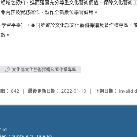
術領域之認知，進而落實充分尊重文化藝術價值、保障文化藝術
法令內容及實務運作，製作全新數位學習課程。
+學習平臺），並同步置於文化部文化藝術採購及著作權專區，
時數。
文化部文化藝術採購及著作權專區
閱數：
842
|
最後更新日期：
2022-01-10
|
下架日期：
Invalid d
161
lien County 973, Taiwan