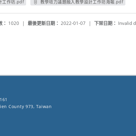
工作坊.pdf
教學培力議題融入教學設計工作坊海報.pdf
視窗
另開新視窗
數：
1020
|
最後更新日期：
2022-01-07
|
下架日期：
Invalid d
161
lien County 973, Taiwan