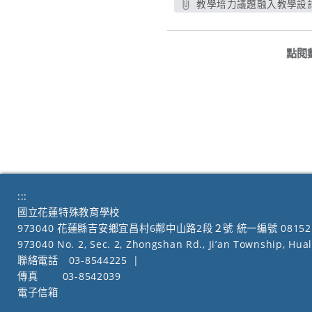
教學培力議題融入教學設計
另開新
點閱
:::
國立花蓮特殊教育學校
973040 花蓮縣吉安鄉宜昌村6鄰中山路2段２號 統一編號 08152
973040 No. 2, Sec. 2, Zhongshan Rd., Ji’an Township, Hua
聯絡電話
03-8544225
|
傳真
03-8542039
電子信箱