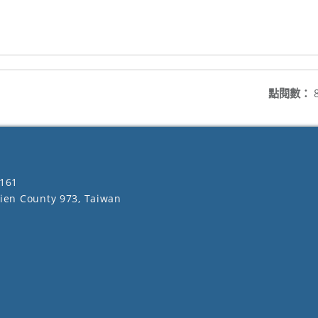
點閱數：
161
lien County 973, Taiwan