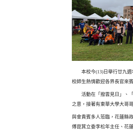
本校今
(13)
日舉行廿九週
校師生熱情歡迎各界長官來
活動在「撥雲見日」、「涼
之意，接著有東華大學大哥
與會貴賓多人蒞臨，花蓮縣
傅崑箕立委李松年主任、花