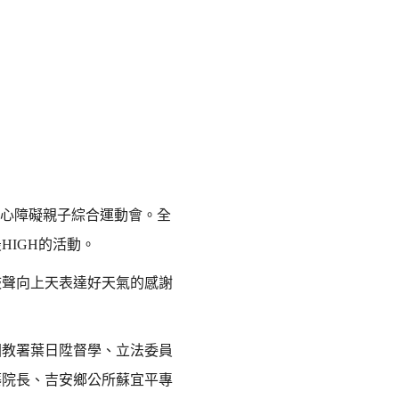
心障礙親子綜合運動會。全
最
HIGH
的活動。
聲向上天表達好天氣的感謝
國教署葉日陞督學、立法委員
蓁院長、吉安鄉公所蘇宜平專