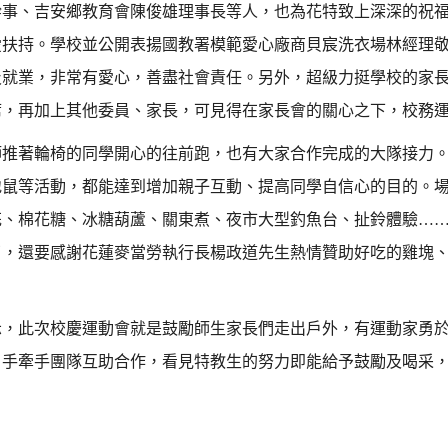
幹事、吉安鄉教育會陳俊雄理事長等人，也為花特致上深深的祝
愛扶持。學校並公開表揚國教署模範愛心廠商貝宸洗衣場林經理
及就業，非常有愛心，善盡社會責任。另外，超級力挺學校的家
席，再加上其他委員、家長，可見得在家長會的關心之下，校務
著輪椅的同學開心的往前跑，也有大家合作完成的大隊接力。
地鼠等活動，都能達到增加親子互動、提高同學自信心的目的。
花、棉花糖、冰糖葫蘆、關東煮、夜市大型釣魚台、扯鈴體驗…
了，還要感謝花蓮麥當勞執行長楊政道先生熱情贊助好吃的雞塊
此次校慶運動會就是鼓勵師生家長們走出戶外，有運動家勇於
，手牽手團隊互助合作，看見特教生的努力即能給予鼓勵及喝采