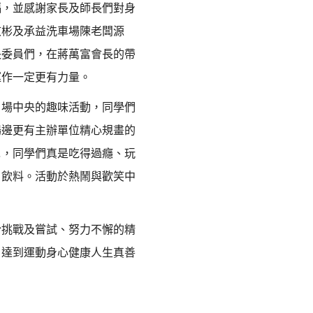
福，並感謝家長及師長們對身
敬彬及承益洗車場陳老闆源
長委員們，在蔣萬富會長的帶
運作一定更有力量。
場中央的趣味活動，同學們
場邊更有主辦單位精心規畫的
…，同學們真是吃得過癮、玩
、飲料。活動於熱鬧與歡笑中
挑戰及嘗試、努力不懈的精
，達到運動身心健康人生真善