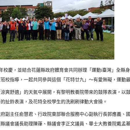
年校慶，並結合花蓮縣政府體育會共同辦理「運動
i
臺灣」全縣身
賓蒞校指導，一起共同參與這個「花特廿九」〜有愛無礙，運動
爽舒適」的天氣中展開，有黎明教養院帶來的鼓隊表演，以鼓
哥的扯鈴表演，及花特全校學生的洗刷刷律動大會操。
政府副主任俞慧君、行政院東部聯合服務中心副執行長郭應義、
蓮縣議會議長助理陳葎、縣議會李正文議員、畢士大教養院戴孟