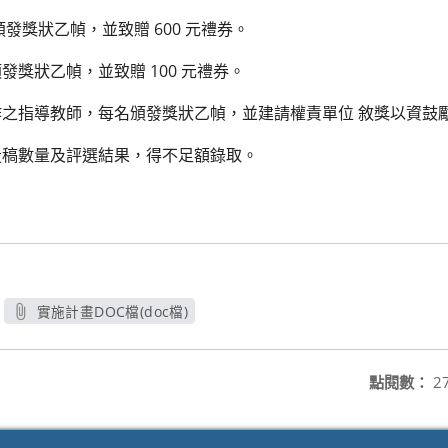
頒發獎狀乙幀，並致贈 600 元禮券。
獎狀乙幀，並致贈 100 元禮券。
之指導教師，每名頒發獎狀乙幀，並建請權責單位 敘獎以資鼓
投稿數量及評選結果，得不足額錄取。
實施計畫DOC檔(doc檔)
另開新視窗
點閱數：
2