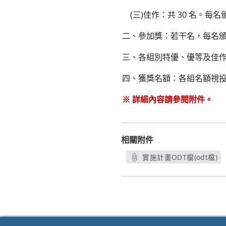
(三)佳作：共 30 名。每名
二、參加獎：若干名，每名頒發
三、各組別特優、優等及佳作
四、獲獎名額：各組名額視
※ 詳細內容請參閱附件。
相關附件
實施計畫ODT檔(odt檔)
另開新視窗