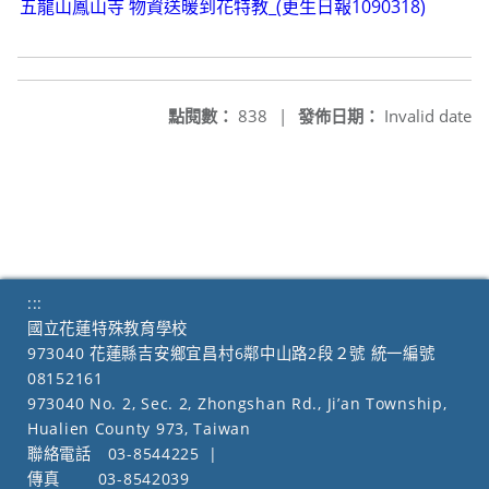
五龍山鳳山寺 物資送暖到花特教_(更生日報1090318)
點閱數：
838
|
發佈日期：
Invalid date
:::
國立花蓮特殊教育學校
973040 花蓮縣吉安鄉宜昌村6鄰中山路2段２號 統一編號
08152161
973040 No. 2, Sec. 2, Zhongshan Rd., Ji’an Township,
Hualien County 973, Taiwan
聯絡電話
03-8544225
|
傳真
03-8542039