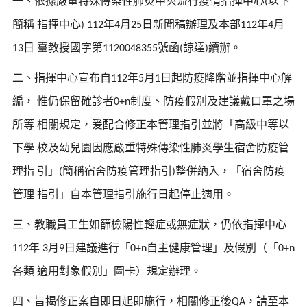
一、依據嚴重特殊傳染性肺炎中央流行疫情指揮中心
以下
(
簡稱
指揮中心
年
月
日新聞稿辦理及本部
年
月
) 112
4
25
112
4
日
臺教授國字第
號函
諒達
續辦。
13
1120048355
(
)
二、指揮中心宣布自
年
月
日起防疫降階並指揮中心解
112
5
1
編，
惟仍保留確診者
制度、防疫假別及建議戴口罩之場
0+n
所等
相關規定，爰配合修正本管理指引並將「高級中等以
下學
校及幼兒園因應嚴重特殊傳染性肺炎學生宿舍防疫管
理指
引」
簡稱宿舍防疫管理指引
整併納入，「宿舍防疫
(
)
管理
指引」自本管理指引施行日起停止適用。
三、教職員工生如篩檢陽性輕症或無症狀，仍依指揮中心
年
月
日建議進行「
自主健康管理」及假別（「
112
3
9
0+n
0+n
各類
適用對象假別」圖卡）規定辦理。
四、旨揭修正案自即日起即施行，相關修正後
，請至本
QA