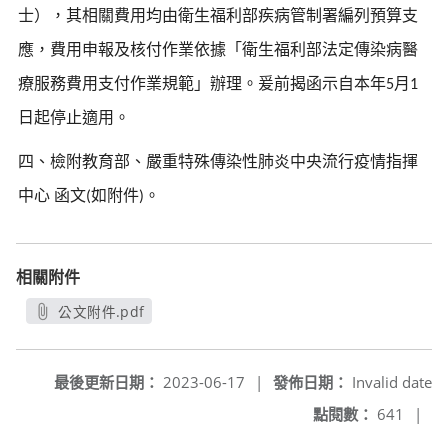
士），其相關費用均由衛生福利部疾病管制署編列預算支
應，費用申報及核付作業依據「衛生福利部法定傳染病醫
療服務費用支付作業規範」辦理。爰前揭函示自本年
月
5
1
日起停止適用。
四、檢附教育部、嚴重特殊傳染性肺炎中央流行疫情指揮
中心
函文
如附件
。
(
)
相關附件
公文附件.pdf
另開新視窗
最後更新日期：
2023-06-17
|
發佈日期：
Invalid date
點閱數：
641
|