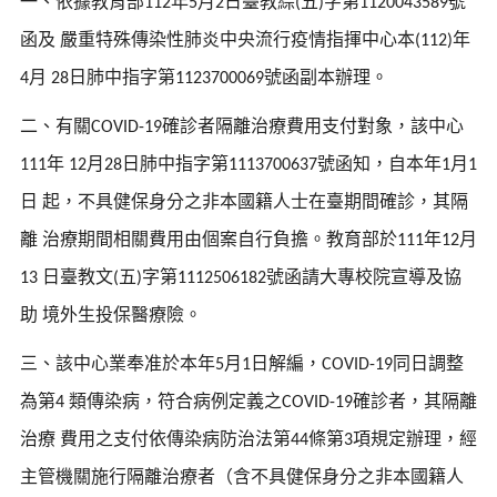
一、依據教育部
年
月
日臺教綜
五
字第
號
112
5
2
(
)
1120043589
函及
嚴重特殊傳染性肺炎中央流行疫情指揮中心本
年
(112)
月
日肺中指字第
號函副本辦理。
4
28
1123700069
二、有關
確診者隔離治療費用支付對象，該中心
COVID-19
年
月
日肺中指字第
號函知，自本年
月
111
12
28
1113700637
1
1
日
起，不具健保身分之非本國籍人士在臺期間確診，其隔
離
治療期間相關費用由個案自行負擔。教育部於
年
月
111
12
日臺教文
五
字第
號函請大專校院宣導及協
13
(
)
1112506182
助
境外生投保醫療險。
三、該中心業奉准於本年
月
日解編，
同日調整
5
1
COVID-19
為第
類傳染病，符合病例定義之
確診者，其隔離
4
COVID-19
治療
費用之支付依傳染病防治法第
條第
項規定辦理，經
44
3
主管機關施行隔離治療者（含不具健保身分之非本國籍人