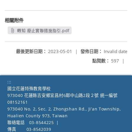
相關附件
轉知 廢止實聯措施指引.pdf
另開新視窗
最後更新日期：
2023-05-01
|
發佈日期：
Invalid date
點閱數：
597
|
:::
國立花蓮特殊教育學校
973040 花蓮縣吉安鄉宜昌村6鄰中山路2段２號 統一編號
08152161
973040 No. 2, Sec. 2, Zhongshan Rd., Ji’an Township,
Hualien County 973, Taiwan
聯絡電話
03-8544225
|
傳真
03-8542039