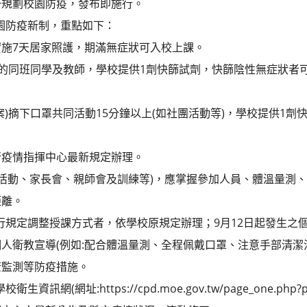
一規劃校園防疫，發布即施行。
校園防疫新制，重點如下：
施7天居家照護，期滿無症狀可入校上課。
)的同班同學及教師，學校提供1劑快篩試劑，快篩陰性無症狀者
案)摘下口罩共同活動15分鐘以上(如社團活動等)，學校提供1劑
。
行疫情指揮中心最新規定辦理。
、活動、家長會、親師會及訓練等)，應掌握參加人員、體溫量測
距離。
依現行規定調整授課方式者，依學校原規定辦理；9月12日起發生之
人衛教宣導(例如:配合體溫量測、全程佩戴口罩、注意手部清潔
康監測等防疫措施。
網(網址:https://cpd.moe.gov.tw/page_one.php?p