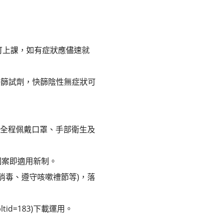
可上課，如有症狀應儘速就
快篩試劑，快篩陰性無症狀可
、全程佩戴口罩、手部衛生及
個案即適用新制。
消毒、遵守咳嗽禮節等)，落
ltid=183)下載運用。