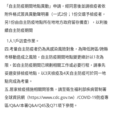
「自主防疫期間地點異動」申請，經同意後並請檢疫者依
附件格式簽具異動聲明書（一式2份；1份交還予檢疫者，
另1份由自主防疫地點所在地地方政府留存備查），以利後
續自主防疫期間
1人1戶訪查作業。
四.考量自主防疫者仍為具感染風險對象，為降低跨區/跨縣
市移動造成之風險，自主防疫期間地點變更總計以1次為
限，如自主防疫期間已規劃相關工作或必要行程，請事先
妥適安排檢疫地點，以3天檢疫及4天自主防疫可於同一地
點完成為考量。
五.居家檢疫措施相關問答集，請至衛生福利部疾病管制署
全球資訊網（https://www.cdc.gov.tw）/COVID-19防疫專
區/Q&A/本署Q&A/Q45及Q71項下參閱。