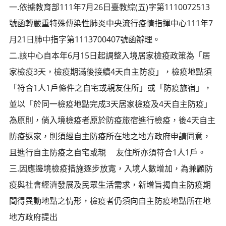
一.依據教育部111年7月26日臺教綜(五)字第1110072513
號函轉嚴重特殊傳染性肺炎中央流行疫情指揮中心111年7
月21日肺中指字第1113700407號函辦理。
二.該中心自本年6月15日起調整入境居家檢疫政策為「居
家檢疫3天，檢疫期滿後接續4天自主防疫」，檢疫地點須
「符合1人1戶條件之自宅或親友住所」或「防疫旅宿」，
並以「於同一檢疫地點完成3天居家檢疫及4天自主防疫」
為原則，倘入境檢疫者原於防疫旅宿進行檢疫，後4天自主
防疫返家，則須經自主防疫所在地之地方政府申請同意，
且進行自主防疫之自宅或親 友住所亦須符合1人1戶。
三.因應邊境檢疫措施逐步放寬，入境人數增加，為兼顧防
疫與社會經濟發展及民眾生活需求，新增旨揭自主防疫期
間得異動地點之情形，檢疫者仍須向自主防疫地點所在地
地方政府提出