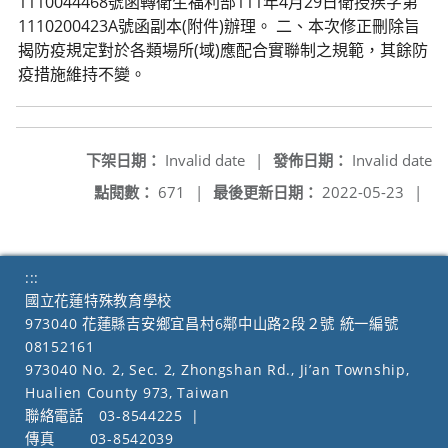
1110044468號函轉衛生福利部111年4月29日衛授疾字第
1110200423A號函副本(附件)辦理。 二、本次修正刪除旨
揭防疫規定對於各類場所(域)應配合實聯制之規範，其餘防
疫措施維持不變。
下架日期：
Invalid date
|
發佈日期：
Invalid date
點閱數：
671
|
最後更新日期：
2022-05-23
|
:::
國立花蓮特殊教育學校
973040 花蓮縣吉安鄉宜昌村6鄰中山路2段２號 統一編號
08152161
973040 No. 2, Sec. 2, Zhongshan Rd., Ji’an Township,
Hualien County 973, Taiwan
聯絡電話
03-8544225
|
傳真
03-8542039