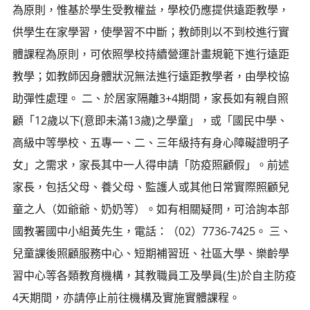
為原則，惟基於學生受教權益，學校仍應提供遠距教學，
供學生在家學習，使學習不中斷；教師則以不到校進行實
體課程為原則，可依照學校持續營運計畫規範下進行遠距
教學；如教師因身體狀況無法進行遠距教學者，由學校協
助彈性處理。 二、於居家隔離3+4期間，家長如有親自照
顧「12歲以下(意即未滿13歲)之學童」，或「國民中學、
高級中等學校、五專一、二、三年級持有身心障礙證明子
女」之需求，家長其中一人得申請「防疫照顧假」。前述
家長，包括父母、養父母、監護人或其他日常實際照顧兒
童之人（如爺爺、奶奶等）。如有相關疑問，可洽詢本部
國教署國中小組黃先生，電話：（02）7736-7425。 三、
兒童課後照顧服務中心、短期補習班、社區大學、樂齡學
習中心等各類教育機構，其教職員工及學員(生)於自主防疫
4天期間，亦請停止前往機構及實施實體課程。