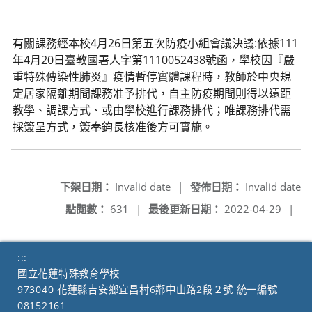
有關課務經本校4月26日第五次防疫小組會議決議:依據111
年4月20日臺教國署人字第1110052438號函，學校因『嚴
重特殊傳染性肺炎』疫情暫停實體課程時，教師於中央規
定居家隔離期間課務准予排代，自主防疫期間則得以遠距
教學、調課方式、或由學校進行課務排代；唯課務排代需
採簽呈方式，簽奉鈞長核准後方可實施。
下架日期：
Invalid date
|
發佈日期：
Invalid date
點閱數：
631
|
最後更新日期：
2022-04-29
|
:::
國立花蓮特殊教育學校
973040 花蓮縣吉安鄉宜昌村6鄰中山路2段２號 統一編號
08152161