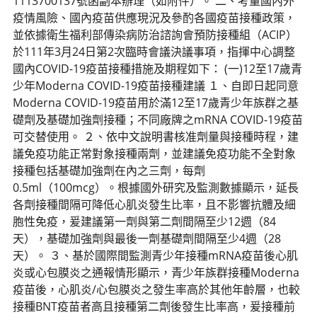
1113700137號函副本辦理（如附件）。 二、考量國內外
疫情風險、國內疫苗供應現況及參酌各國疫苗接種政策，
並依據衛生福利部傳染病防治諮詢會預防接種組（ACIP）
於111年3月24日第2次臨時會議決議事項，指揮中心調整
國內COVID-19疫苗接種措施及期程如下： (一)12至17歲青
少年Moderna COVID-19疫苗接種建議 １、自即日起同意
Moderna COVID-19疫苗用於滿12至17歲青少年族群之基
礎劑及基礎加強劑接種；不同廠牌之mRNA COVID-19疫苗
可交替使用。 ２、依中文說明書核准劑量與接種時程，建
議免疫功能正常對象接種兩劑，並建議免疫功能不全對象
接種包括基礎加強劑在內之三劑，每劑
0.5ml（100mcg）。根據國外研究及監測數據顯示，延長
各劑接種間隔可降低心肌炎發生比率，且不影響抗體及細
胞性免疫，爰建議第一劑與第二劑間隔至少12週（84
天），基礎加強劑與最後一劑基礎劑間隔至少4週（28
天）。 ３、基於國際間監測青少年接種mRNA疫苗後心肌
炎或心包膜炎之通報情形顯示，青少年族群接種Moderna
疫苗後，心肌炎/心包膜炎之發生率高於其他年齡層，也較
接種BNT疫苗者高且接種第二劑後發生比率高，爰接種前