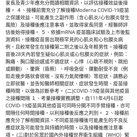
家長及青少年應充分閱讀相關資訊，以評估接種效益後接
種。 ４、接種前需充分了解接種Moderna COVID-19疫苗
之保護效益、可能產生之副作用（含心肌炎/心包膜炎發生
風險）及接種後應注意事項，並取得家長同意，經醫師評
估後始得接種。 ５、依據mRNA 疫苗臨床試驗及上市後監
測資料，接種疫苗曾出現極罕見的心肌炎和心包膜炎病
例，且較常發生在接種第二劑之後以及年輕男性。接種疫
苗後28天內若發生疑似心肌炎或心包膜炎的症狀，例如：
胸痛、胸口壓迫感或不適症狀、心悸（心跳不規則、跳拍
或顫動）、暈厥（昏厥）、呼吸急促、運動耐受不良（例
如走幾步路就會很喘、沒有力氣爬樓梯）等症狀，請務必
立即就醫，並告知醫師相關症狀、症狀發生時間、疫苗接
種時間，以做為診斷參考。 (二)COVID-19疫苗與其他疫苗
之接種間隔 １、考量接種實務調整，自111年4月6日起
COVID-19疫苗與其他疫苗可同時分開不同手臂接種，亦可
間隔任何時間接種，以利接種後反應之判別。 ２、接種前
應充分了解相關資訊，不同疫苗接種後可能產生的不良反
應症狀及可能發生與持續的時間，以及接種後應注意事
項。 (三)對於民眾於國內外接種世界衛生組織（WHO）緊