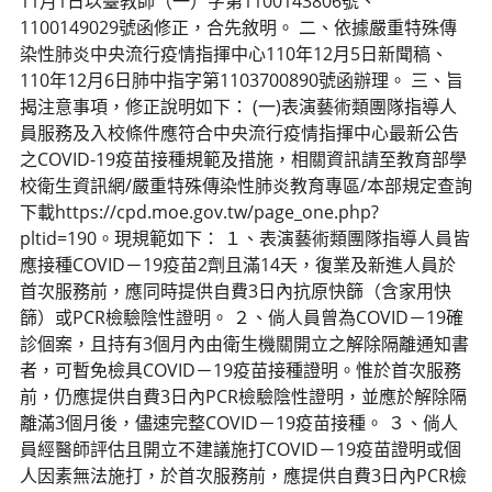
11月1日以臺教師（一）字第1100143806號、
1100149029號函修正，合先敘明。 二、依據嚴重特殊傳
染性肺炎中央流行疫情指揮中心110年12月5日新聞稿、
110年12月6日肺中指字第1103700890號函辦理。 三、旨
揭注意事項，修正說明如下： (一)表演藝術類團隊指導人
員服務及入校條件應符合中央流行疫情指揮中心最新公告
之COVID-19疫苗接種規範及措施，相關資訊請至教育部學
校衛生資訊網/嚴重特殊傳染性肺炎教育專區/本部規定查詢
下載https://cpd.moe.gov.tw/page_one.php?
pltid=190。現規範如下： １、表演藝術類團隊指導人員皆
應接種COVID－19疫苗2劑且滿14天，復業及新進人員於
首次服務前，應同時提供自費3日內抗原快篩（含家用快
篩）或PCR檢驗陰性證明。 ２、倘人員曾為COVID－19確
診個案，且持有3個月內由衛生機關開立之解除隔離通知書
者，可暫免檢具COVID－19疫苗接種證明。惟於首次服務
前，仍應提供自費3日內PCR檢驗陰性證明，並應於解除隔
離滿3個月後，儘速完整COVID－19疫苗接種。 ３、倘人
員經醫師評估且開立不建議施打COVID－19疫苗證明或個
人因素無法施打，於首次服務前，應提供自費3日內PCR檢