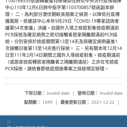
1100168535號函轉嚴重特殊傳染性肺炎中央流行疫情指揮
中心110年12月6日肺中指字第1103700857號函副本辦
理。 二、為利部分潛伏期較長個案之偵測，以降低社區傳
播風險，依據該中心本年9月29日「COVID-19專家諮詢會
議第54次會議」決議，自國外入境之檢疫對象檢疫期滿前
PCR採檢及確定病例之密切接觸者居家隔離期滿前PCR採
檢，分別安排於檢疫期間第13至14天及與確定病例最後1
次接觸日後第13至14天進行採檢。 三、另有關本年12月14
日至111年2月14日期間之國外入境檢疫對象，檢疫期滿前
（或居家檢疫轉居家隔離者之隔離期滿前）之非在宅檢疫
PCR採檢，請依春節檢疫措施專案之採檢規定辦理。
下架日期：
Invalid date
|
發佈日期：
Invalid date
點閱數：
1699
|
最後更新日期：
2021-12-22
|
:::