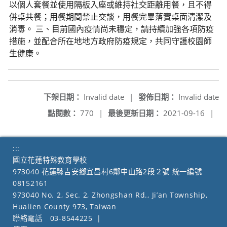
以個人套餐並使用隔板入座或維持社交距離用餐，且不得
併桌共餐；用餐期間禁止交談，用餐完畢落實桌面清潔及
消毒。 三、目前國內疫情尚未穩定，請持續加強各項防疫
措施，並配合所在地地方政府防疫規定，共同守護校園師
生健康。
下架日期：
Invalid date
|
發佈日期：
Invalid date
點閱數：
770
|
最後更新日期：
2021-09-16
|
:::
國立花蓮特殊教育學校
973040 花蓮縣吉安鄉宜昌村6鄰中山路2段２號 統一編號
08152161
973040 No. 2, Sec. 2, Zhongshan Rd., Ji’an Township,
Hualien County 973, Taiwan
聯絡電話
03-8544225
|