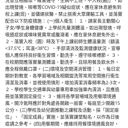
況並互相關懷，確實遵守「生病不上班，不入校(園)」，如
出現發燒、咳嗽等COVID-19疑似症狀，應在家休息避免到
校上課(班)，並儘速就醫，禁止搭乘大眾運輸工具，並落實
配合以下防疫措施： (一)個人衛生： １、請家長主動關心
子女/學生身體健康，上學前先量測體溫，如出現發燒、呼
吸道症狀或嗅味覺異常或腹瀉者，應在家休息避免外出。
２、落實入校（園）時及下午上課前師生體溫量測（額溫
<37.5℃；耳溫<38℃）、手部清消及監測健康狀況，宣導
個人應保持良好衛生習慣，勤洗手、遵守咳嗽禮節。 ３、
在校期間應落實量測體溫、勤洗手，且除用餐及飲水外，
應全程佩戴口罩。 (二)環境及空間清消管理： １、每日定
期針對教室、各學習場域及相關盥洗等常用空間進行衛生
清潔及消毒，並視使用情形，增加清潔消毒頻率為2-3次。
２、學校學生交通車與幼童專用車加強車內清消，且應造
冊並落實固定座位。 ３、維持各學習場域及用餐環境通
風，開冷氣時應於對角處各開啟一扇窗，每扇至少開啟15
公分。 (三)學校及幼兒園推動之課程及活動，採「固定座
位」、「固定成員」實施，並落實課堂點名，以作為日後
疫調之參考。 (四)用餐期間，應維持用餐環境通風良好，