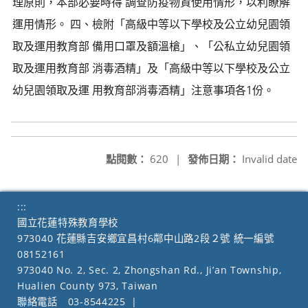
理原則，本部必要時得 調查防疫物資使用情形，以利瞭解
運用情形。 四、檢附「高級中等以下學校及公立幼兒園領
取及運用教育部 備用口罩及額溫槍」、「公私立幼兒園領
取及運用教育部 消毒酒精」及「高級中等以下學校及公立
幼兒園領取及運 用教育部消毒酒精」注意事項各1份。
點閱數：
620
|
發佈日期：
Invalid date
:::
國立花蓮特殊教育學校
973040 花蓮縣吉安鄉宜昌村6鄰中山路2段２號 統一編號
08152161
973040 No. 2, Sec. 2, Zhongshan Rd., Ji’an Township,
Hualien County 973, Taiwan
聯絡電話
03-8544225
|