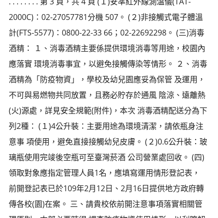
. . . . . . . . 第 3 頁，共 4 頁 (１)安準紅外線測溫儀(TAT-
2000C)：02-27057781分機 507。 (２)非接觸式電子體溫
計(FTS-5577)：0800-22-33 66；02-22692298。 (三)消毒
酒精： １、消毒酒精主要係提供環境消毒等用途，校園內
應落實 環境消毒事宜，以避免接觸傳染等情形。 ２、消毒
酒精為「防疫物資」，學校及幼兒園應妥為保管 及運用，
不可與易燃物共同放置，且務必貯存於通風 陰涼、遠離熱
(火)源處，詳見安全規範(附件)，本次 消毒酒精配送分為下
列2種： (１)4公升裝：主要用途為環境清潔，請依瓶身注
意事 項使用，避免直接接觸幼兒皮膚。 (２)0.6公升裝：玻
璃瓶使用完竣後空瓶可至臺灣菸酒 公司營業處回收。 (四)
領取對象應指定管理人員1名，應填寫運用情形登記表，
前開登記表已於109年2月12日、2月16日提供地方政府轉
傳各校(園)在案。 三、請貴校依前開注意事項落實相關管