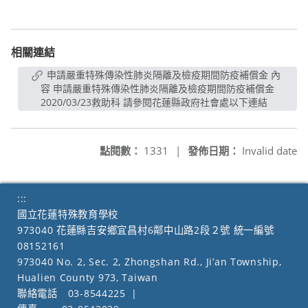
相關連結
申請嚴重特殊傳染性肺炎隔離及檢疫期間防疫補償金 內
容 申請嚴重特殊傳染性肺炎隔離及檢疫期間防疫補償金
2020/03/23救助科 請參閱花蓮縣政府社會處以下連結
點閱數：
1331
|
發佈日期：
Invalid date
:::
國立花蓮特殊教育學校
973040 花蓮縣吉安鄉宜昌村6鄰中山路2段２號 統一編號
08152161
973040 No. 2, Sec. 2, Zhongshan Rd., Ji’an Township,
Hualien County 973, Taiwan
聯絡電話
03-8544225
|