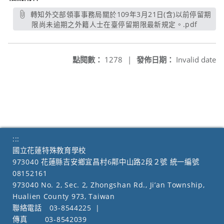
轉知外交部領事事務局關於109年3月21日(含)以前停留期
限尚未逾期之外籍人士在臺停留期限最新規定。.pdf
另開新
點閱數：
1278
|
發佈日期：
Invalid date
:::
國立花蓮特殊教育學校
973040 花蓮縣吉安鄉宜昌村6鄰中山路2段２號 統一編號
08152161
973040 No. 2, Sec. 2, Zhongshan Rd., Ji’an Township,
Hualien County 973, Taiwan
聯絡電話
03-8544225
|
傳真
03-8542039