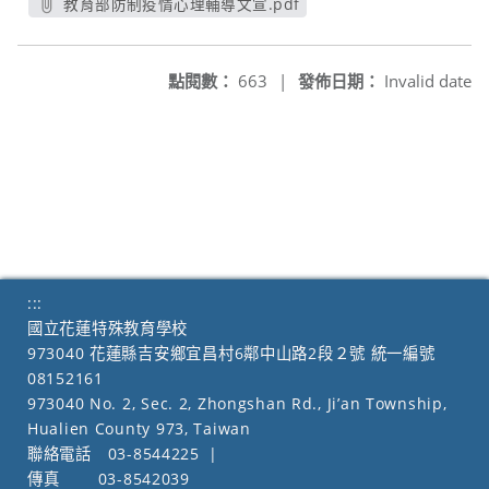
教育部防制疫情心理輔導文宣.pdf
另開新視窗
點閱數：
663
|
發佈日期：
Invalid date
:::
國立花蓮特殊教育學校
973040 花蓮縣吉安鄉宜昌村6鄰中山路2段２號 統一編號
08152161
973040 No. 2, Sec. 2, Zhongshan Rd., Ji’an Township,
Hualien County 973, Taiwan
聯絡電話
03-8544225
|
傳真
03-8542039