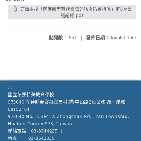
研商本校「因應新型冠狀病毒的肺炎防疫措施」第8次會
議記錄.pdf
另開新視窗
點閱數：
651
|
發佈日期：
Invalid date
:::
國立花蓮特殊教育學校
973040 花蓮縣吉安鄉宜昌村6鄰中山路2段２號 統一編號
08152161
973040 No. 2, Sec. 2, Zhongshan Rd., Ji’an Township,
Hualien County 973, Taiwan
聯絡電話
03-8544225
|
傳真
03-8542039