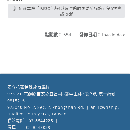
研商本校「因應新型冠狀病毒的肺炎防疫措施」第5次會
議.pdf
另開新視窗
點閱數：
684
|
發佈日期：
Invalid date
:::
國立花蓮特殊教育學校
973040 花蓮縣吉安鄉宜昌村6鄰中山路2段２號 統一編號
08152161
973040 No. 2, Sec. 2, Zhongshan Rd., Ji’an Township,
Hualien County 973, Taiwan
聯絡電話
03-8544225
|
傳真
03-8542039