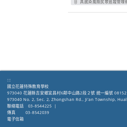
具感染風險民眾追蹤管理機制1
另
:::
國立花蓮特殊教育學校
973040 花蓮縣吉安鄉宜昌村6鄰中山路2段２號 統一編號 08152
973040 No. 2, Sec. 2, Zhongshan Rd., Ji’an Township, Hua
聯絡電話
03-8544225
|
傳真
03-8542039
電子信箱