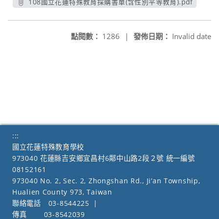
108國立花蓮特殊教育採購書單(含性別平等教育).pdf
另開新視窗
點閱數：
1286
|
發佈日期：
Invalid date
:::
國立花蓮特殊教育學校
973040 花蓮縣吉安鄉宜昌村6鄰中山路2段２號 統一編號
08152161
973040 No. 2, Sec. 2, Zhongshan Rd., Ji’an Township,
Hualien County 973, Taiwan
聯絡電話
03-8544225
|
傳真
03-8542039