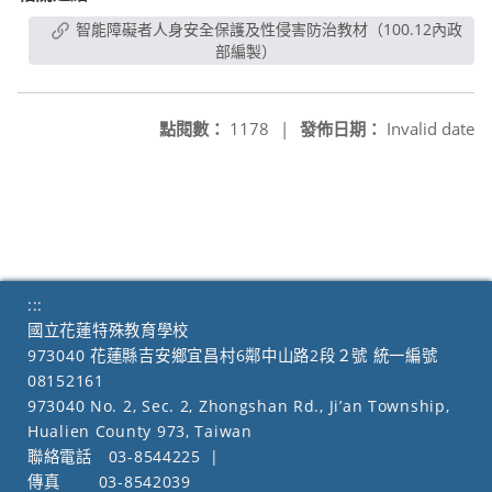
智能障礙者人身安全保護及性侵害防治教材（100.12內政
部編製）
點閱數：
1178
|
發佈日期：
Invalid date
:::
國立花蓮特殊教育學校
973040 花蓮縣吉安鄉宜昌村6鄰中山路2段２號 統一編號
08152161
973040 No. 2, Sec. 2, Zhongshan Rd., Ji’an Township,
Hualien County 973, Taiwan
聯絡電話
03-8544225
|
傳真
03-8542039