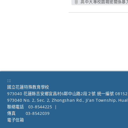
高中大專校園親密關係暴力
:::
國立花蓮特殊教育學校
973040 花蓮縣吉安鄉宜昌村6鄰中山路2段２號 統一編號 08152
973040 No. 2, Sec. 2, Zhongshan Rd., Ji’an Township, Hua
聯絡電話
03-8544225
|
傳真
03-8542039
電子信箱