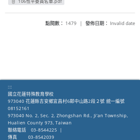
106性平委員名單.pdf
另開新視窗
點閱數：
1479
|
發佈日期：
Invalid date
:::
國立花蓮特殊教育學校
973040 花蓮縣吉安鄉宜昌村6鄰中山路2段２號 統一編號
08152161
973040 No. 2, Sec. 2, Zhongshan Rd., Ji’an Township,
Hualien County 973, Taiwan
聯絡電話
03-8544225
|
傳真
03-8542039