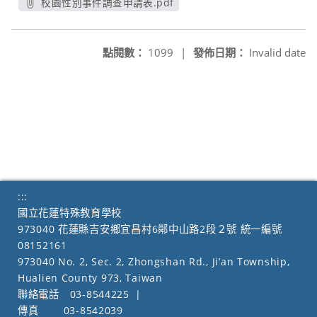
校園性別事件調查申請表.pdf
另開新視窗
點閱數：
1099
|
發佈日期：
Invalid date
:::
國立花蓮特殊教育學校
973040 花蓮縣吉安鄉宜昌村6鄰中山路2段２號 統一編號
08152161
973040 No. 2, Sec. 2, Zhongshan Rd., Ji’an Township,
Hualien County 973, Taiwan
聯絡電話
03-8544225
|
傳真
03-8542039