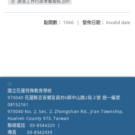
調查工作行政準備檢核.pdf
另開新視窗
點閱數：
1066
|
發佈日期：
Invalid date
:::
國立花蓮特殊教育學校
973040 花蓮縣吉安鄉宜昌村6鄰中山路2段２號 統一編號
08152161
973040 No. 2, Sec. 2, Zhongshan Rd., Ji’an Township,
Hualien County 973, Taiwan
聯絡電話
03-8544225
|
傳真
03-8542039