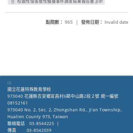
校園性侵害或性騷擾事件調查結果報告書.pdf
另開新視窗
點閱數：
965
|
發佈日期：
Invalid date
:::
國立花蓮特殊教育學校
973040 花蓮縣吉安鄉宜昌村6鄰中山路2段２號 統一編號
08152161
973040 No. 2, Sec. 2, Zhongshan Rd., Ji’an Township,
Hualien County 973, Taiwan
聯絡電話
03-8544225
|
傳真
03-8542039