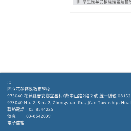
學生懷孕受教權維護及輔導
另開新
:::
國立花蓮特殊教育學校
973040 花蓮縣吉安鄉宜昌村6鄰中山路2段２號 統一編號 08152
973040 No. 2, Sec. 2, Zhongshan Rd., Ji’an Township, Hua
聯絡電話
03-8544225
|
傳真
03-8542039
電子信箱