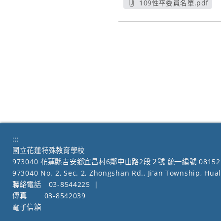
109性平委員名單.pdf
另開新視窗
:::
國立花蓮特殊教育學校
973040 花蓮縣吉安鄉宜昌村6鄰中山路2段２號 統一編號 08152
973040 No. 2, Sec. 2, Zhongshan Rd., Ji’an Township, Hua
聯絡電話
03-8544225
|
傳真
03-8542039
電子信箱