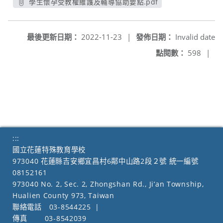
學生懷孕受教權維護及輔導協助要點.pdf
另開新視窗
最後更新日期：
2022-11-23
|
發佈日期：
Invalid date
點閱數：
598
|
:::
國立花蓮特殊教育學校
973040 花蓮縣吉安鄉宜昌村6鄰中山路2段２號 統一編號
08152161
973040 No. 2, Sec. 2, Zhongshan Rd., Ji’an Township,
Hualien County 973, Taiwan
聯絡電話
03-8544225
|
傳真
03-8542039