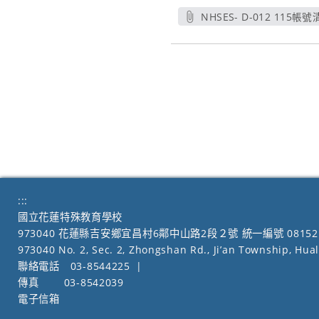
NHSES- D-012 115帳號
另
:::
國立花蓮特殊教育學校
973040 花蓮縣吉安鄉宜昌村6鄰中山路2段２號 統一編號 08152
973040 No. 2, Sec. 2, Zhongshan Rd., Ji’an Township, Hua
聯絡電話
03-8544225
|
傳真
03-8542039
電子信箱