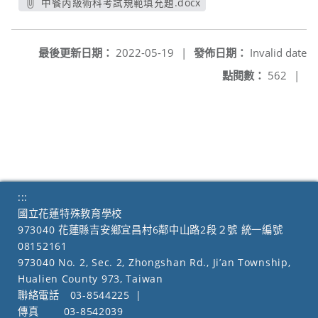
中餐丙級術科考試規範填充題.docx
另開新視窗
最後更新日期：
2022-05-19
|
發佈日期：
Invalid date
點閱數：
562
|
:::
國立花蓮特殊教育學校
973040 花蓮縣吉安鄉宜昌村6鄰中山路2段２號 統一編號
08152161
973040 No. 2, Sec. 2, Zhongshan Rd., Ji’an Township,
Hualien County 973, Taiwan
聯絡電話
03-8544225
|
傳真
03-8542039