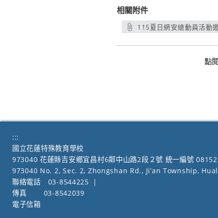
相關附件
115夏日網安總動員活動邀
另開新視
點
:::
國立花蓮特殊教育學校
973040 花蓮縣吉安鄉宜昌村6鄰中山路2段２號 統一編號 08152
973040 No. 2, Sec. 2, Zhongshan Rd., Ji’an Township, Hua
聯絡電話
03-8544225
|
傳真
03-8542039
電子信箱