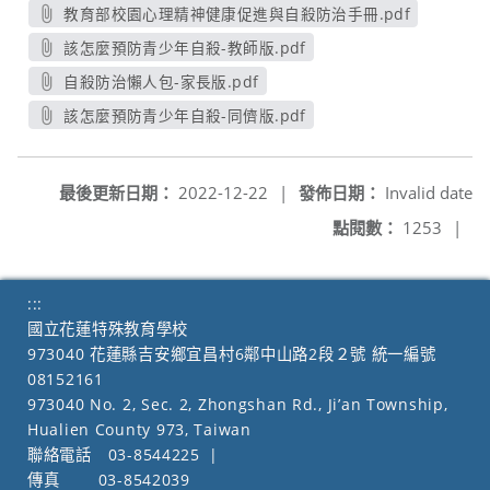
教育部校園心理精神健康促進與自殺防治手冊.pdf
另開新視窗
該怎麼預防青少年自殺-教師版.pdf
另開新視窗
自殺防治懶人包-家長版.pdf
另開新視窗
該怎麼預防青少年自殺-同儕版.pdf
另開新視窗
最後更新日期：
2022-12-22
|
發佈日期：
Invalid date
點閱數：
1253
|
:::
國立花蓮特殊教育學校
973040 花蓮縣吉安鄉宜昌村6鄰中山路2段２號 統一編號
08152161
973040 No. 2, Sec. 2, Zhongshan Rd., Ji’an Township,
Hualien County 973, Taiwan
聯絡電話
03-8544225
|
傳真
03-8542039